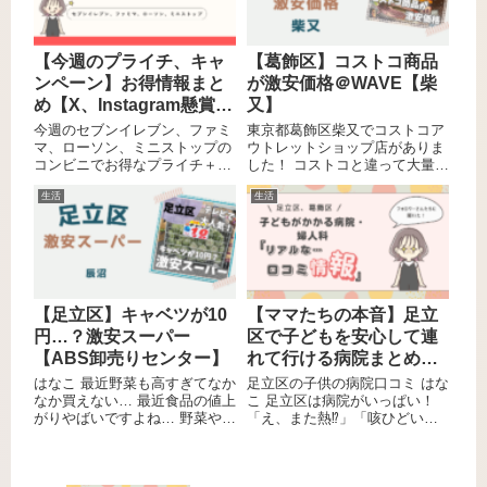
な...
時にすぐ行け...
【今週のプライチ、キャ
【葛飾区】コストコ商品
ンペーン】お得情報まと
が激安価格＠WAVE【柴
め【X、Instagram懸賞、
又】
セール】
今週のセブンイレブン、ファミ
東京都葛飾区柴又でコストコア
マ、ローソン、ミニストップの
ウトレットショップ店がありま
コンビニでお得なプライチ＋1
した！ コストコと違って大量買
情報お届けします！ 今週はファ
いではなく、バラ売りをしてい
生活
生活
ミリーマートが激アツ！ ミニス
るので色んな商品が試せる！ し
トップも寒い今にぴったりのホ
かもアウトレットだからどれも
ットドリンクもあるよ！ コンビ
激安！ アメリカンな店内を見て
ニの商品を買ってお得を楽しも
いるだけで楽しいコストコアウ
う！
トレットショップです！
【足立区】キャベツが10
【ママたちの本音】足立
円…？激安スーパー
区で子どもを安心して連
【ABS卸売りセンター】
れて行ける病院まとめ！
フォロワーさんのリアル
はなこ 最近野菜も高すぎてなか
足立区の子供の病院口コミ はな
なか買えない… 最近食品の値上
な口コミ
こ 足立区は病院がいっぱい！
がりやばいですよね… 野菜やら
「え、また熱⁉」「咳ひどいけ
肉やら魚やら調味料やら全てが
ど、様子見でいいの？」「予防
高くなっていて…食費で家計を
接種ってどこ行けばいいんだっ
圧迫してしまってる… そんな時
け…？」 子育てしてると、ほん