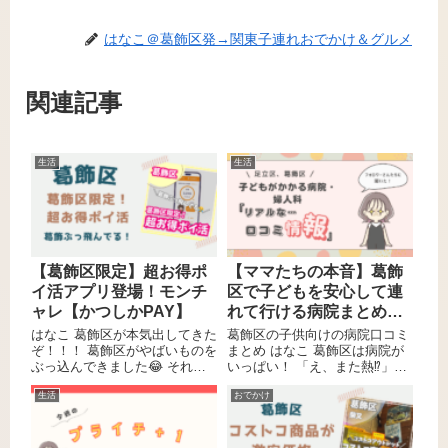
はなこ＠葛飾区発→関東子連れおでかけ＆グルメ
関連記事
生活
生活
【葛飾区限定】超お得ポ
【ママたちの本音】葛飾
イ活アプリ登場！モンチ
区で子どもを安心して連
ャレ【かつしかPAY】
れて行ける病院まとめ！
フォロワーさんのリアル
はなこ 葛飾区が本気出してきた
葛飾区の子供向けの病院口コミ
ぞ！！！ 葛飾区がやばいものを
な口コミ
まとめ はなこ 葛飾区は病院が
ぶっ込んできました😂 それ
いっぱい！ 「え、また熱⁉」
は… 他のポイ活アプリと比にな
「咳ひどいけど、様子見でいい
生活
おでかけ
らんほどの、ポイント貯まる速
の？」「予防接種ってどこ行け
度がどちゃくそ速いポイ活アプ
ばいいんだっけ…？」 子育てし
リ🤣 ⭐️モンチャレ⭐️ 葛飾区のポ
てると、ほんっっっとに病院の
イ活アプリ【モンチャレ】！ は
ことって悩みのタネ。いざって