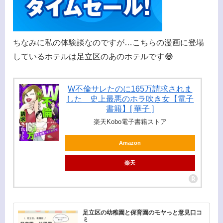
ちなみに私の体験談なのですが…こちらの漫画に登場
しているホテルは足立区のあのホテルです😂
W不倫サレたのに165万請求されま
した 史上最悪のホラ吹き女【電子
書籍】[ 華子 ]
楽天Kobo電子書籍ストア
Amazon
楽天
足立区の幼稚園と保育園のモヤっと意見口コ
ミ