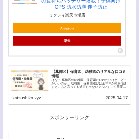
の長持ちバッテリー搭載！子供向け
GPS 防水防塵 迷子防止
ミクシィ楽天市場店
Amazon
楽天
【葛飾区】保育園、幼稚園のリアルな口コミ
情報
はなこ 葛飾区の幼稚園、保育園にいれたいけど…どこ
がいいのか… 幼稚園、保育園選びは全ママが頭を悩ま
すところと言っても過言じゃないぐらいすごく重要な
問題ですよね！自分の子供が長期間通うところだから
方針に沿って、楽しく通ってほしいと思うのは全...
katsushika.xyz
2025.04.17
スポンサーリンク