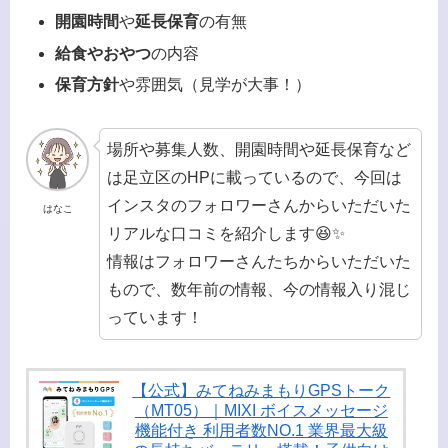
開園時間
や
延長保育
の有無
給食やおやつ
の内容
保育方針
や雰囲気（見学が大事！）
場所や募集人数、開園時間や延長保育など
は足立区のHPに載っているので、今回は
インスタのフォロワーさんからいただいた
はなこ
リアルな口コミを紹介します😆✨
情報はフォロワーさんたちからいただいた
もので、数年前の情報、今の情報入り混じ
っています！
【公式】みてねみまもりGPSトーク
（MT05）｜MIXI ボイスメッセージ
機能付き 利用者数NO.1 業界最大級