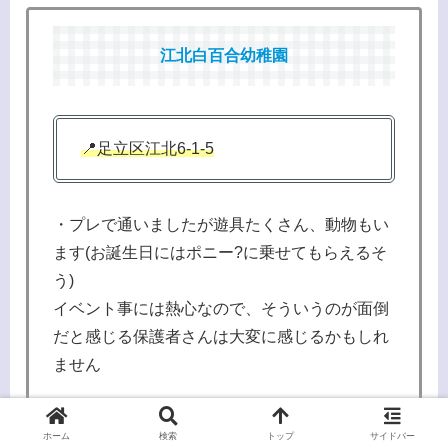
江北白百合幼稚園
📍足立区江北6-1-5
・プレで通いましたが遊具たくさん、動物もい
ます(お誕生日にはポニー?に乗せてもらえるそ
う)
イベント事には熱心なので、そういうのが面倒
だと感じる保護者さんは大変に感じるかもしれ
ません
・園長先生も先生も熱心で優しいです。
ホーム
検索
トップ
サイドバー