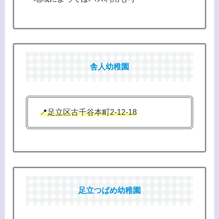
舎人幼稚園
📍足立区古千谷本町2-12-18
足立つばめ幼稚園