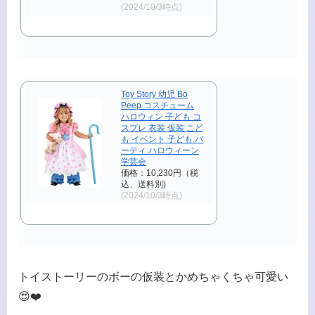
(2024/10/3時点)
Toy Story 幼児 Bo
Peep コスチューム
ハロウィン 子ども コ
スプレ 衣装 仮装 こど
も イベント 子ども パ
ーティ ハロウィーン
学芸会
価格：10,230円（税
込、送料別)
(2024/10/3時点)
トイストーリーのボーの仮装とかめちゃくちゃ可愛い
😍❤️