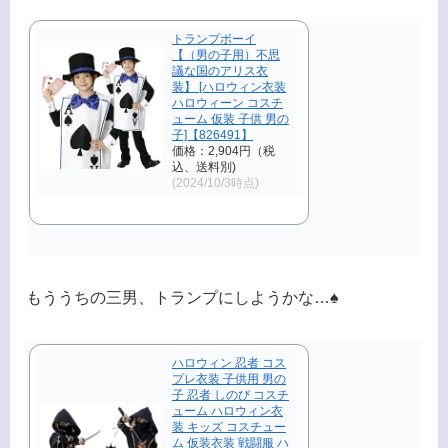
トランプボーイ
【（男の子用）不思
議な国のアリス衣
装】 [ハロウィン衣装
ハロウィーン コスチ
ューム 仮装 子供 男の
子]【826491】
価格：2,904円（税
込、送料別)
(2024/10/3時点)
もううちの三男、トランプにしようかな…♠️
ハロウィン 忍者 コス
プレ衣装 子供用 男の
子 忍者 しのび コスチ
ューム ハロウィン衣
装 キッズ コスチュー
ム 仮装衣装 戦闘服 ハ