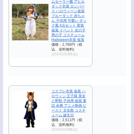
ムセーラー服 アヒル
ダック衣装 ロンパー
ス ハロウィーン仮装
ブルーダック 赤ちゃ
ん 子供用 可愛い ダッ
ク風 4点セット 変装
仮装 イベント 女の子
男の子 コスチューム
Halloween衣装 仮装
価格：2,780円（税
込、送料無料)
(2024/10/3時点)
コスプレ衣装 仮装 ハ
ロウィン 王子様 美女
と野獣 子供用 仮面 童
話 余興 アニメ映画 ビ
ースト 文化祭 コスチ
ューム 誕生日
価格：2,511円（税
込、送料無料)
(2024/10/3時点)