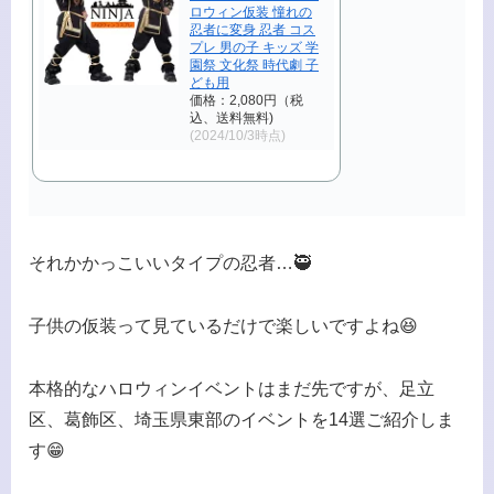
ロウィン仮装 憧れの
忍者に変身 忍者 コス
プレ 男の子 キッズ 学
園祭 文化祭 時代劇 子
ども用
価格：2,080円（税
込、送料無料)
(2024/10/3時点)
それかかっこいいタイプの忍者…🥷
子供の仮装って見ているだけで楽しいですよね😆
本格的なハロウィンイベントはまだ先ですが、足立
区、葛飾区、埼玉県東部のイベントを14選ご紹介しま
す😁